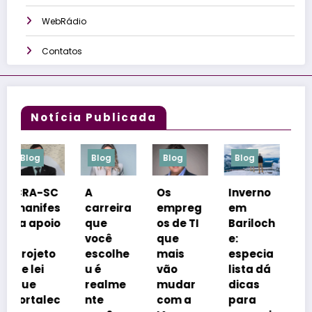
WebRádio
Contatos
Notícia Publicada
Blog
Blog
Blog
Blog
A
Os
Inverno
Congre
s
carreira
empreg
em
sso
o
que
os de TI
Bariloch
coloca
você
que
e:
Florianó
escolhe
mais
especia
polis na
u é
vão
lista dá
vitrine
realme
mudar
dicas
dos
c
nte
com a
para
realizad