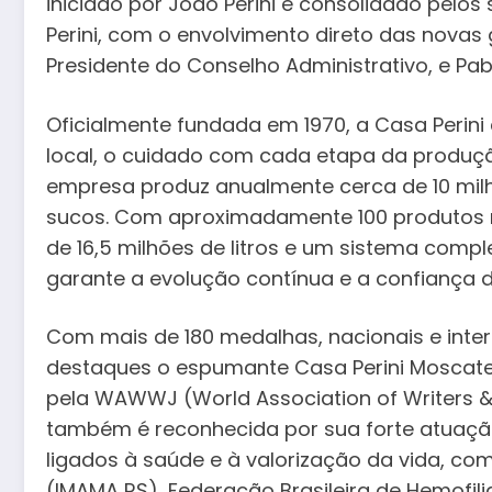
iniciado por João Perini e consolidado pelos 
Perini, com o envolvimento direto das novas 
Presidente do Conselho Administrativo, e Pabl
Oficialmente fundada em 1970, a Casa Perini
local, o cuidado com cada etapa da produçã
empresa produz anualmente cerca de 10 milhõ
sucos. Com aproximadamente 100 produtos 
de 16,5 milhões de litros e um sistema compl
garante a evolução contínua e a confiança 
Com mais de 180 medalhas, nacionais e intern
destaques o espumante Casa Perini Moscatel
pela WAWWJ (World Association of Writers & J
também é reconhecida por sua forte atuação
ligados à saúde e à valorização da vida, co
(IMAMA RS), Federação Brasileira de Hemofil