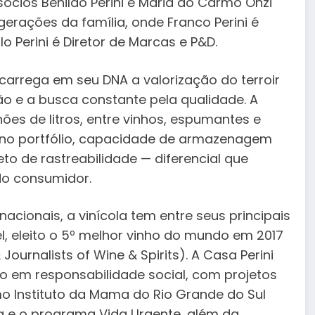
sócios Benildo Perini e Maria do Carmo Onzi
gerações da família, onde Franco Perini é
o Perini é Diretor de Marcas e P&D.
 carrega em seu DNA a valorização do terroir
o e a busca constante pela qualidade. A
es de litros, entre vinhos, espumantes e
no portfólio, capacidade de armazenagem
eto de rastreabilidade — diferencial que
do consumidor.
acionais, a vinícola tem entre seus principais
, eleito o 5º melhor vinho do mundo em 2017
ournalists of Wine & Spirits). A Casa Perini
 em responsabilidade social, com projetos
mo Instituto da Mama do Rio Grande do Sul
ia e o programa Vida Urgente, além da