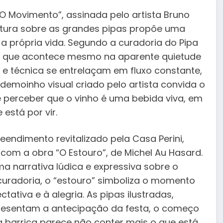
“O Movimento”, assinada pelo artista Bruno
pintura sobre as grandes pipas propõe uma
 a própria vida. Segundo a curadoria do Pipa
o que acontece mesmo na aparente quietude
a e técnica se entrelaçam em fluxo constante,
emoinho visual criado pelo artista convida o
 e perceber que o vinho é uma bebida viva, em
está por vir.
eendimento revitalizado pela Casa Perini,
 com a obra “O Estouro”, de Michel Au Hasard.
 narrativa lúdica e expressiva sobre o
curadoria, o “estouro” simboliza o momento
tativa e à alegria. As pipas ilustradas,
epresentam a antecipação da festa, o começo
 a barrica parece não conter mais o que está