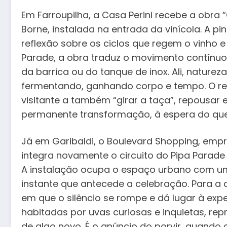
Em Farroupilha, a Casa Perini recebe a obra 
Borne, instalada na entrada da vinícola. A 
reflexão sobre os ciclos que regem o vinho e
Parade, a obra traduz o movimento contínu
da barrica ou do tanque de inox. Ali, naturez
fermentando, ganhando corpo e tempo. O red
visitante a também “girar a taça”, repousar
permanente transformação, à espera do que 
Já em Garibaldi, o Boulevard Shopping, empr
integra novamente o circuito do Pipa Parade
A instalação ocupa o espaço urbano com uma
instante que antecede a celebração. Para a 
em que o silêncio se rompe e dá lugar à expec
habitadas por uvas curiosas e inquietas, r
de algo novo. É o anúncio do porvir, quando