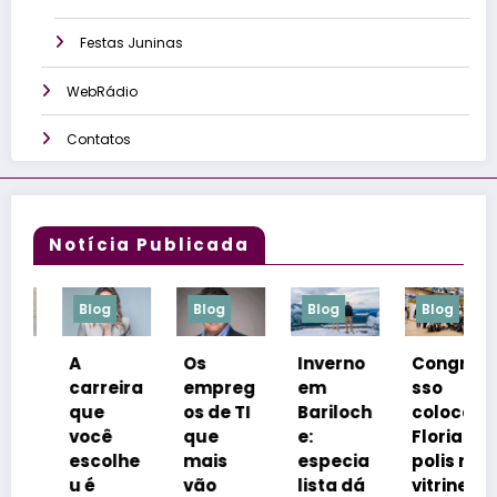
Festas Juninas
WebRádio
Contatos
Notícia Publicada
Blog
Blog
Blog
Blog
Blog
A
Os
Inverno
Congre
Neto
carreira
empreg
em
sso
inspi
que
os de TI
Bariloch
coloca
m
você
que
e:
Florianó
rótul
escolhe
mais
especia
polis na
e
u é
vão
lista dá
vitrine
refo