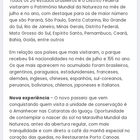
Todos os 26 estados brasileiros e o Distrito Federal
visitaram o Patrimônio Mundial da Natureza no mês de
julho e no ano, com destaque para os de maior número
que são Paraná, São Paulo, Santa Catarina, Rio Grande
do Sul, Rio de Janeiro, Minas Gerais, Distrito Federal,
Mato Grosso do Sul, Espírito Santo, Pernambuco, Ceará,
Bahia, Goiás, entre outros
Em relação aos países que mais visitaram, o parque
recebeu 94 nacionalidades no mês de julho e 155 no ano.
Os que mais aparecem no acumulado foram brasileiros,
argentinos, paraguaios, estadunidenses, franceses,
alemães, ingleses, chineses, espanhóis, sul-coreanos,
peruanos, bolivianos, chilenos, japoneses e italianos.
Nova experiência
– O novo passeio que vem
conquistando quem visita a unidade de conservação é
o Amanhecer nas Cataratas do Iguaçu. Oportunidade
de contemplar o nascer do sol na Maravilha Mundial da
Natureza, antes da abertura regular, com mais
tranquilidade e com direto a café da manhã especial no
coração das quedas, no Restaurante Porto Canoas.