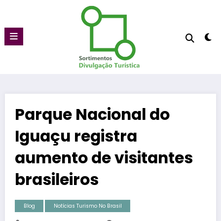
Pular
para
o
conteúdo
Parque Nacional do
Iguaçu registra
aumento de visitantes
brasileiros
Blog
Notícias Turismo No Brasil