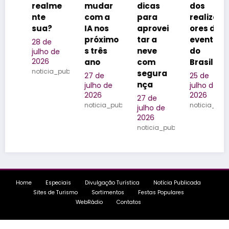
realme
mudar
dicas
dos
m o
nte
com a
para
realizad
lega
sua?
IA nos
aprovei
ores de
da
próximo
tar a
eventos
famíl
28 de
s três
neve
do
na
ulho de
2026
ano
com
Brasil
Quin
oticia_publicada
segura
do
27 de
25 de
nça
Oliva
julho de
julho de
2026
2026
o
27 de
noticia_publicada
noticia_publicada
julho de
24 de
2026
julho 
noticia_publicada
2026
notici
a
Home
Especiais
Divulgação Turística
Notícia Publicada
Sites de Turismo
Sortimentos
Festas Populares
WebRádio
Contatos