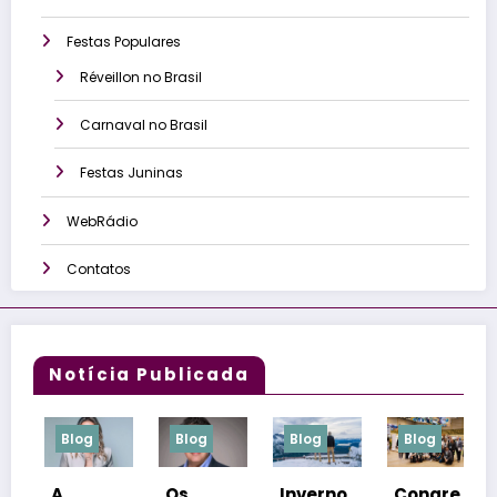
Festas Populares
Réveillon no Brasil
Carnaval no Brasil
Festas Juninas
WebRádio
Contatos
Notícia Publicada
Blog
Blog
Blog
Blog
Os
Inverno
Congre
Netos