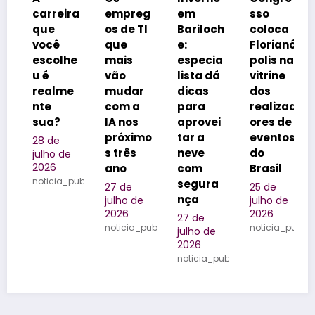
a
empreg
em
sso
inspira
os de TI
Bariloch
coloca
m
que
e:
Florianó
rótulos
e
mais
especia
polis na
e
vão
lista dá
vitrine
reforça
mudar
dicas
dos
m o
com a
para
realizad
legado
IA nos
aprovei
ores de
da
próximo
tar a
eventos
família
s três
neve
do
na
ano
com
Brasil
Quinta
ublicada
segura
do
27 de
25 de
nça
Olivard
julho de
julho de
2026
2026
o
27 de
noticia_publicada
noticia_publicada
julho de
24 de
2026
julho de
noticia_publicada
2026
noticia_public