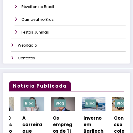
Réveillon no Brasil
Carnaval no Brasil
Festas Juninas
WebRádio
Contatos
Notícia Publicada
Blog
Blog
Blog
Blog
A
Os
Inverno
Congre
carreira
empreg
em
sso
que
os de TI
Bariloch
coloca