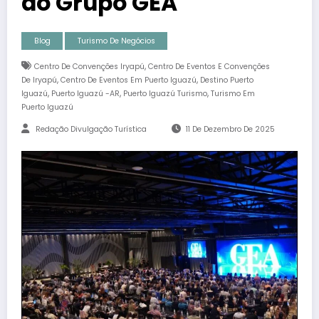
do Grupo GEA
Blog
Turismo De Negócios
,
Centro De Convenções Iryapú
Centro De Eventos E Convenções
,
,
De Iryapú
Centro De Eventos Em Puerto Iguazú
Destino Puerto
,
,
,
Iguazú
Puerto Iguazú -AR
Puerto Iguazú Turismo
Turismo Em
Puerto Iguazú
Redação Divulgação Turística
11 De Dezembro De 2025