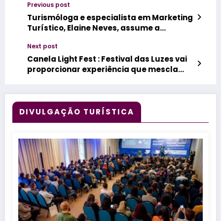
Previous post
Turismóloga e especialista em Marketing
Turístico, Elaine Neves, assume a
gerência executiva do Destino Floripa &
Next post
Região
Canela Light Fest : Festival das Luzes vai
proporcionar experiência que mescla
arte urbana e cultura luminotécnica
DIVULGAÇÃO TURÍSTICA