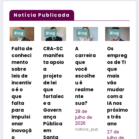
Notícia Publicada
Blog
Blog
Blog
Blog
e
CRA-SC
A
Os
Inverno
i
manifes
carreira
empreg
em
ta apoio
que
os de TI
Bariloch
a
você
que
e:
projeto
escolhe
mais
especia
v
de lei
u é
vão
lista dá
que
realme
mudar
dicas
fortalec
nte
com a
para
e a
sua?
IA nos
aprovei
Govern
próximo
tar a
28 de
ança
s três
neve
julho de
2026
Pública
ano
com
noticia_publicada
ã
em
segura
27 de
Santa
nça
julho de