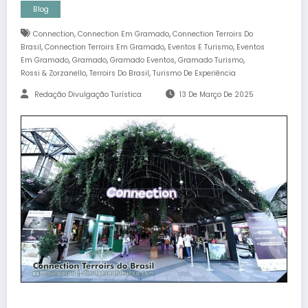
Blog
,
,
Connection
Connection Em Gramado
Connection Terroirs Do
,
,
,
Brasil
Connection Terroirs Em Gramado
Eventos E Turismo
Eventos
,
,
,
,
Em Gramado
Gramado
Gramado Eventos
Gramado Turismo
,
,
Rossi & Zorzanello
Terroirs Do Brasil
Turismo De Experiência
Redação Divulgação Turística
13 De Março De 2025