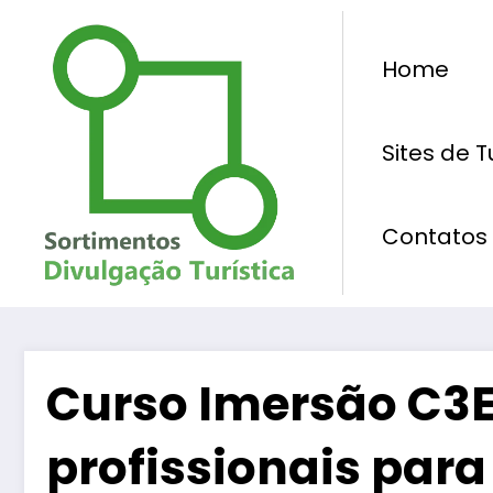
Pular
para
Home
o
conteúdo
Sites de 
Contatos
Curso Imersão C3
profissionais par