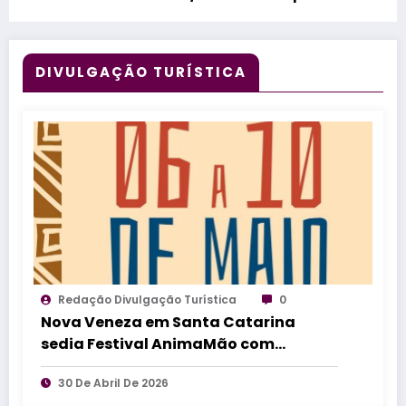
60 movimentos diários
DIVULGAÇÃO TURÍSTICA
Redação Divulgação Turística
0
Nova Veneza em Santa Catarina
sedia Festival AnimaMão com
espetáculos gratuitos de teatro de
30 De Abril De 2026
bonecos