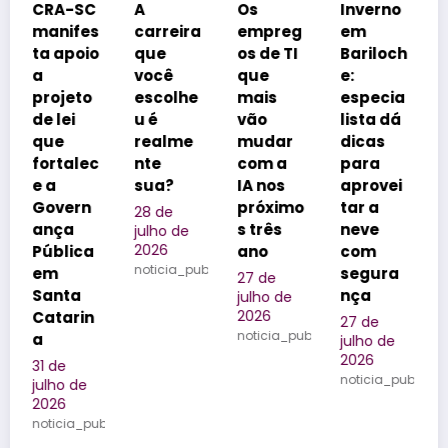
C
A
Os
Inverno
Congre
s
carreira
empreg
em
sso
o
que
os de TI
Bariloch
coloca
você
que
e:
Florianó
escolhe
mais
especia
polis na
u é
vão
lista dá
vitrine
realme
mudar
dicas
dos
c
nte
com a
para
realizad
sua?
IA nos
aprovei
ores de
próximo
tar a
eventos
28 de
s três
neve
do
julho de
2026
ano
com
Brasil
noticia_publicada
segura
27 de
25 de
nça
julho de
julho de
2026
2026
27 de
noticia_publicada
noticia_public
julho de
2026
noticia_publicada
ublicada