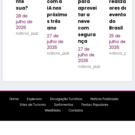
e
com a
para
realizad
legad
ua?
IA nos
aprovei
ores de
da
próximo
tar a
eventos
famíli
 de
s três
neve
do
na
lho de
26
ano
com
Brasil
Quinta
ticia_publicada
segura
do
27 de
25 de
nça
Olivar
julho de
julho de
2026
2026
o
27 de
noticia_publicada
noticia_publicada
julho de
24 de
2026
julho de
noticia_publicada
2026
noticia_
Home
Especiais
Divulgação Turística
Notícia Publicada
Sites de Turismo
Sortimentos
Festas Populares
WebRádio
Contatos