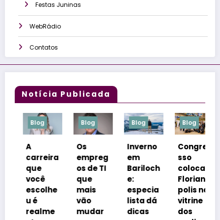
Festas Juninas
WebRádio
Contatos
Notícia Publicada
log
Blog
Blog
Blog
Blog
Os
Inverno
Congre
Netos
rreira
empreg
em
sso
inspir
ue
os de TI
Bariloch
coloca
m
ocê
que
e:
Florianó
rótulo
scolhe
mais
especia
polis na
e
é
vão
lista dá
vitrine
reforç
ealme
mudar
dicas
dos
m o