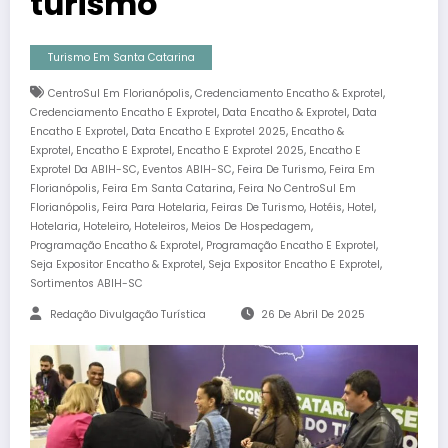
turismo
Turismo Em Santa Catarina
,
,
CentroSul Em Florianópolis
Credenciamento Encatho & Exprotel
,
,
Credenciamento Encatho E Exprotel
Data Encatho & Exprotel
Data
,
,
Encatho E Exprotel
Data Encatho E Exprotel 2025
Encatho &
,
,
,
Exprotel
Encatho E Exprotel
Encatho E Exprotel 2025
Encatho E
,
,
,
Exprotel Da ABIH-SC
Eventos ABIH-SC
Feira De Turismo
Feira Em
,
,
Florianópolis
Feira Em Santa Catarina
Feira No CentroSul Em
,
,
,
,
,
Florianópolis
Feira Para Hotelaria
Feiras De Turismo
Hotéis
Hotel
,
,
,
,
Hotelaria
Hoteleiro
Hoteleiros
Meios De Hospedagem
,
,
Programação Encatho & Exprotel
Programação Encatho E Exprotel
,
,
Seja Expositor Encatho & Exprotel
Seja Expositor Encatho E Exprotel
Sortimentos ABIH-SC
Redação Divulgação Turística
26 De Abril De 2025