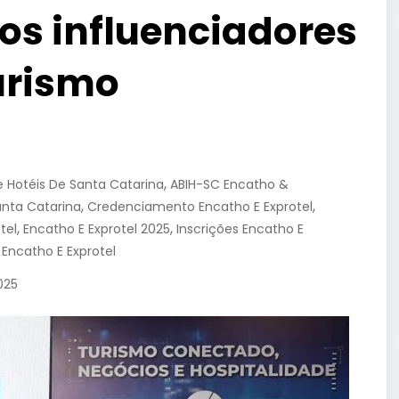
os influenciadores
urismo
,
De Hotéis De Santa Catarina
ABIH-SC Encatho &
,
,
anta Catarina
Credenciamento Encatho E Exprotel
,
,
tel
Encatho E Exprotel 2025
Inscrições Encatho E
Encatho E Exprotel
025