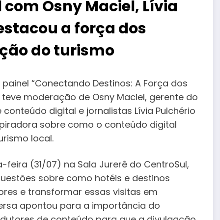
l com Osny Maciel, Lívia
destacou a força dos
ção do turismo
O painel “Conectando Destinos: A Força dos
e teve moderação de Osny Maciel, gerente do
conteúdo digital e jornalistas Lívia Pulchério
nspiradora sobre como o conteúdo digital
rismo local.
a-feira (31/07) na Sala Jurerê do CentroSul,
 questões sobre como hotéis e destinos
res e transformar essas visitas em
versa apontou para a importância do
rodutores de conteúdo para que a divulgação