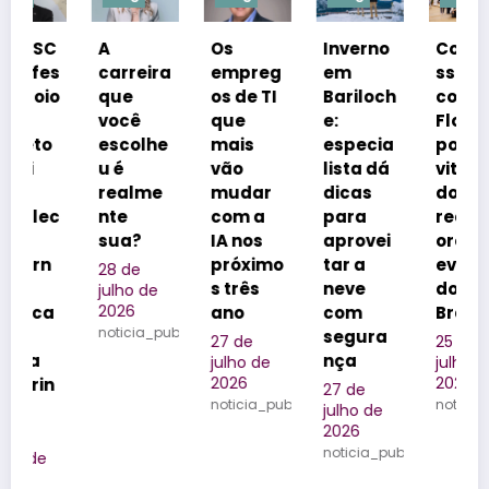
A
Os
Inverno
Congre
s
carreira
empreg
em
sso
o
que
os de TI
Bariloch
coloca
você
que
e:
Florianó
escolhe
mais
especia
polis na
u é
vão
lista dá
vitrine
realme
mudar
dicas
dos
c
nte
com a
para
realizad
sua?
IA nos
aprovei
ores de
próximo
tar a
eventos
28 de
s três
neve
do
julho de
2026
ano
com
Brasil
noticia_publicada
segura
27 de
25 de
nça
julho de
julho de
2026
2026
27 de
noticia_publicada
noticia_publica
julho de
2026
noticia_publicada