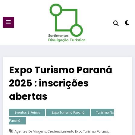
Pular
para
o
conteúdo
Expo Turismo Paraná
2025 : inscrições
abertas
Eventos E Feiras
Expo Turismo Paraná
Turismo No
Paraná
,
,
Agentes De Viagens
Credenciamento Expo Turismo Paraná