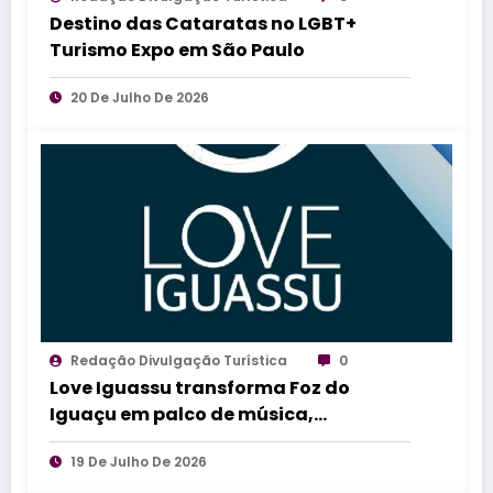
Destino das Cataratas no LGBT+
Turismo Expo em São Paulo
20 De Julho De 2026
Redação Divulgação Turística
0
Love Iguassu transforma Foz do
Iguaçu em palco de música,
diversidade, magia e experiências
19 De Julho De 2026
inesquecíveis