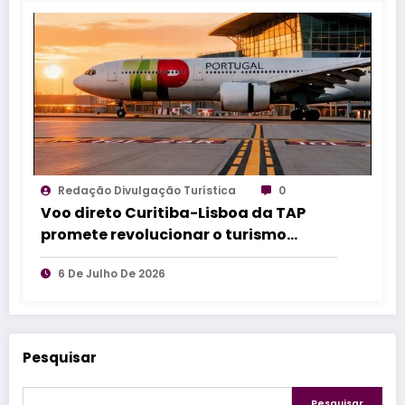
Redação Divulgação Turística
0
Voo direto Curitiba-Lisboa da TAP
promete revolucionar o turismo
paranaense e impulsionar negócios
6 De Julho De 2026
internacionais
Pesquisar
Pesquisar