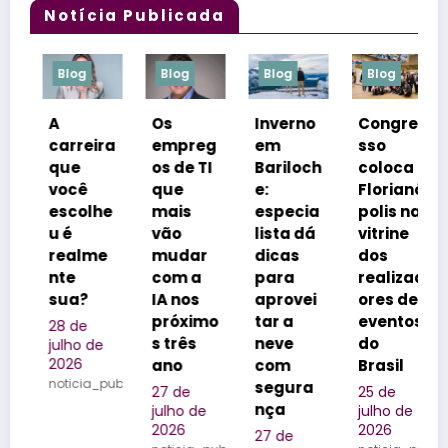
Notícia Publicada
log
Blog
Blog
Blog
Blog
Os
Inverno
Congre
Netos
rreira
empreg
em
sso
inspir
ue
os de TI
Bariloch
coloca
m
ocê
que
e:
Florianó
rótulo
scolhe
mais
especia
polis na
e
é
vão
lista dá
vitrine
reforç
ealme
mudar
dicas
dos
m o
e
com a
para
realizad
legad
ua?
IA nos
aprovei
ores de
da
próximo
tar a
eventos
famíli
 de
s três
neve
do
na
lho de
26
ano
com
Brasil
Quinta
ticia_publicada
segura
do
27 de
25 de
nça
Olivar
julho de
julho de
2026
2026
o
27 de