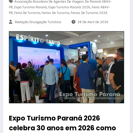
Associação Brasileira De Agentes De Viagem Do Paraná ABAV-
,
,
,
PR
Expo Turismo Paraná
Expo Turismo Paraná 2026
Feira ABAV-
,
,
,
PR
Feira De Turismo
Feiras De Turismo
Feiras De Turismo 2026
Redação Divulgação Turística
28 De Abril De 2026
Expo Turismo Paraná 2026
celebra 30 anos em 2026 como