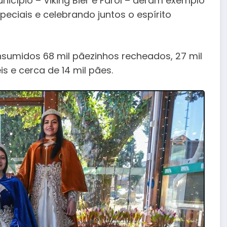
nicípio – Viking Bier e Farol – deram exemplo
peciais e celebrando juntos o espírito
umidos 68 mil pãezinhos recheados, 27 mil
is e cerca de 14 mil pães.