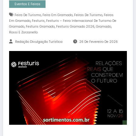
Eventos E Feiras
,
,
,
Feira De Turismo
Feira Em Gramado
Feiras De Turismo
Feiras
,
,
Em Gramado
Festuris
Festuris – Feira Internacional De Turismo De
,
,
,
,
Gramado
Festuris Gramado
Festuris Gramado 2026
Gramado
Rossi E Zorzanello
Redação Divulgação Turística
26 De Fevereiro De 2026