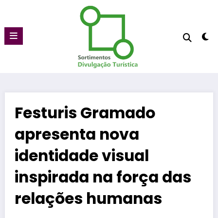
Pular
para
o
conteúdo
Festuris Gramado
apresenta nova
identidade visual
inspirada na força das
relações humanas