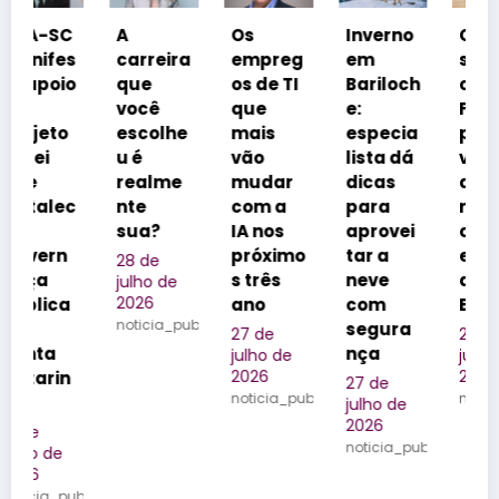
A
Os
Inverno
Congre
s
carreira
empreg
em
sso
o
que
os de TI
Bariloch
coloca
você
que
e:
Florianó
escolhe
mais
especia
polis na
u é
vão
lista dá
vitrine
realme
mudar
dicas
dos
c
nte
com a
para
realizad
sua?
IA nos
aprovei
ores de
próximo
tar a
eventos
28 de
s três
neve
do
julho de
2026
ano
com
Brasil
noticia_publicada
segura
27 de
25 de
nça
julho de
julho de
2026
2026
27 de
noticia_publicada
noticia_publica
julho de
2026
noticia_publicada
ublicada