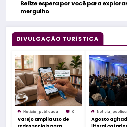
Belize espera por você para explorar
mergulho
DIVULGAÇÃO TURÍSTICA
Noticia_publicada
0
Noticia_public
Varejo amplia uso de
Agosto agitad
redes sociais para
litoral catarin