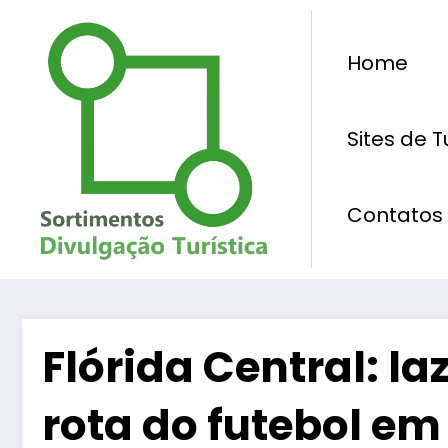
Pular
para
Home
o
conteúdo
Sites de 
Contatos
Flórida Central: la
rota do futebol em