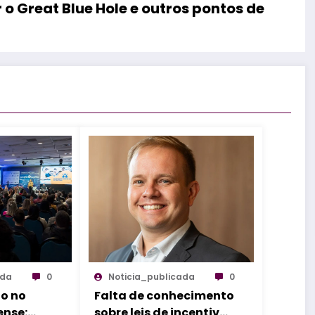
 o Great Blue Hole e outros pontos de
ada
0
Noticia_publicada
0
o no
Falta de conhecimento
ense:
sobre leis de incentivo