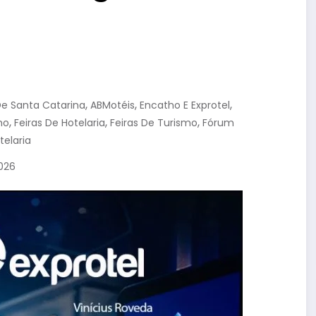
,
,
,
 De Santa Catarina
ABMotéis
Encatho E Exprotel
,
,
,
mo
Feiras De Hotelaria
Feiras De Turismo
Fórum
telaria
2026