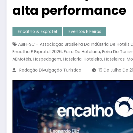
alta performance
Encatho & Exprotel
Eventos E Feiras
ABIH-SC – Associação Brasileira Da Indústria De Hotéis
,
,
Encatho E Exprotel 2026
Feira De Hotelaria
Feira De Turis
,
,
,
,
,
ABMotéis
Hospedagem
Hotelaria
Hoteleiro
Hoteleiros
Mo
Redação Divulgação Turística
19 De Julho De 