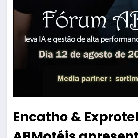
Encatho & Exprotel
ABMotéis apresent