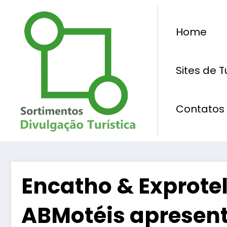
Pular
para
Home
o
conteúdo
Sites de 
Contatos
Encatho & Exprotel
ABMotéis apresent