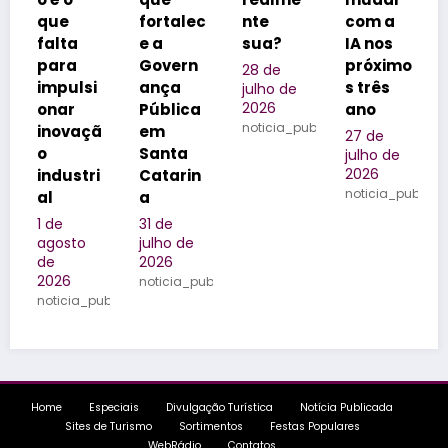
fortalec
nte
com a
para
e a
sua?
IA nos
aprovei
Govern
próximo
tar a
28 de
i
ança
s três
neve
julho de
2026
Pública
ano
com
noticia_publicada
ã
em
segura
27 de
Santa
nça
julho de
2026
i
Catarin
27 de
noticia_publicada
a
julho de
2026
31 de
noticia_publi
julho de
2026
noticia_publicada
publicada
Home
Especiais
Divulgação Turística
Notícia Publicada
Sites de Turismo
Sortimentos
Festas Populares
WebRádio
Contatos