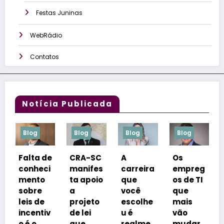
Festas Juninas
WebRádio
Contatos
Notícia Publicada
Blog
Blog
Blog
Blog
de
CRA-SC
A
Os
Inverno
i
manifes
carreira
empreg
em
ta apoio
que
os de TI
Bariloch
a
você
que
e:
projeto
escolhe
mais
especia
v
de lei
u é
vão
lista dá
que
realme
mudar
dicas