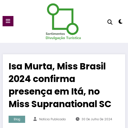
Pular
para
o
conteúdo
Isa Murta, Miss Brasil
2024 confirma
presença em Itá, no
Miss Supranational SC
Blog
Notícia Publicada
30 De Julho De 2024