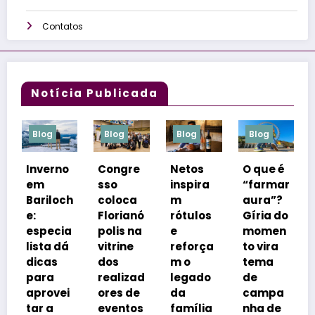
Contatos
Notícia Publicada
Blog
Blog
Blog
Blog
Congre
Netos
O que é
Modelo
sso
inspira
“farmar
inovado
h
coloca
m
aura”?
r de
Florianó
rótulos
Gíria do
vendas
polis na
e
momen
basead
vitrine
reforça
to vira
o em
dos
m o
tema
transmi
realizad
legado
de
ssões
ores de
da
campa
ao vivo
eventos
família
nha de
começa