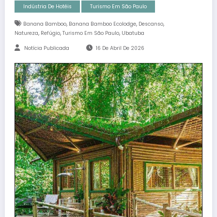
Indústria De Hotéis
Turismo Em São Paulo
,
,
,
Banana Bamboo
Banana Bamboo Ecolodge
Descanso
,
,
,
Natureza
Refúgio
Turismo Em São Paulo
Ubatuba
Notícia Publicada
16 De Abril De 2026