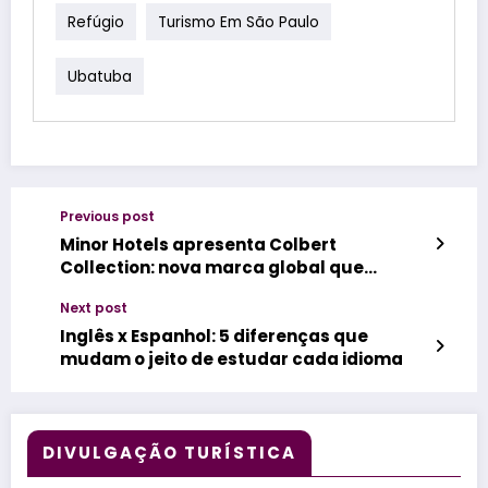
Refúgio
Turismo Em São Paulo
Ubatuba
Previous post
Minor Hotels apresenta Colbert
Collection: nova marca global que
celebra cultura, expressão culinária e
Next post
conexão
Inglês x Espanhol: 5 diferenças que
mudam o jeito de estudar cada idioma
DIVULGAÇÃO TURÍSTICA