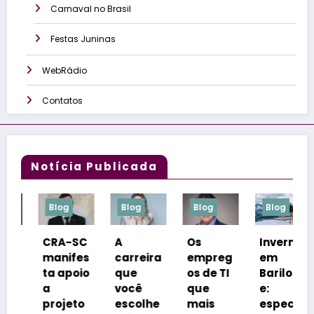
Carnaval no Brasil
Festas Juninas
WebRádio
Contatos
Notícia Publicada
Blog
Blog
Blog
Blog
Blog
RA-SC
A
Os
Inverno
Cong
anifes
carreira
empreg
em
sso
a apoio
que
os de TI
Bariloch
coloc
você
que
e:
Floria
rojeto
escolhe
mais
especia
polis 