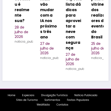
é
vão
lista dá
vitrine
reforç
alme
mudar
dicas
dos
m o
e
com a
para
realizad
legado
a?
IA nos
aprovei
ores de
da
próximo
tar a
eventos
família
 de
s três
neve
do
na
ho de
26
ano
com
Brasil
Quinta
icia_publicada
segura
do
27 de
25 de
nça
Olivard
julho de
julho de
2026
2026
o
27 de
noticia_publicada
noticia_publicada
julho de
24 de
2026
julho de
noticia_publicada
2026
noticia_
Home
Especiais
Divulgação Turística
Notícia Publicada
Sites de Turismo
Sortimentos
Festas Populares
WebRádio
Contatos