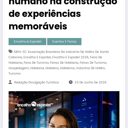
humano na construção
de experiências
memoráveis
Encatho & Exprotel
Eventos E Feiras
ABIH-SC Associação Brasileira Da Indústria De Hotéis De Santa
,
,
,
Catarina
Encatho E Exprotel
Encatho E Exprotel 2026
Feira De
,
,
,
,
Hotelaria
Feira De Turismo
Feiras De Hotelaria
Feiras De Turismo
,
,
,
,
,
Hospedagem
Hotelaria
Hoteleiro
Hoteleiros
Indústria De Hotéis
Turismo
Redação Divulgação Turística
23 De Junho De 2026