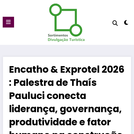
Pular
para
o
conteúdo
Encatho & Exprotel 2026
: Palestra de Thaís
Pauluci conecta
liderança, governança,
produtividade e fator