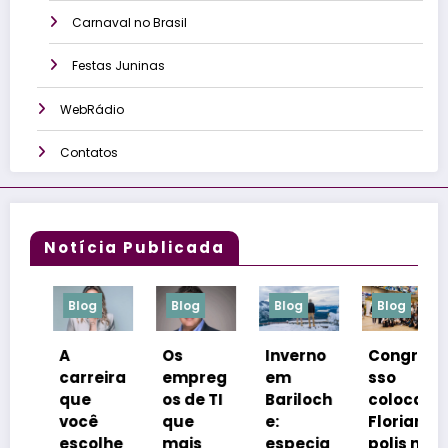
Carnaval no Brasil
Festas Juninas
WebRádio
Contatos
Notícia Publicada
log
Blog
Blog
Blog
Blog
Os
Inverno
Congre
Netos
rreira
empreg
em
sso
inspira
e
os de TI
Bariloch
coloca
m
cê
que
e:
Florianó
rótulos
colhe
mais
especia
polis na
e