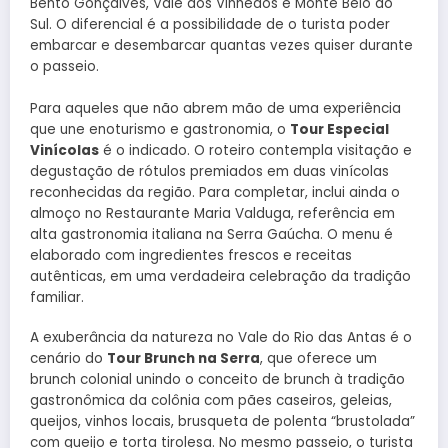
Bento Gonçalves, Vale dos Vinhedos e Monte Belo do
Sul. O diferencial é a possibilidade de o turista poder
embarcar e desembarcar quantas vezes quiser durante
o passeio.
Para aqueles que não abrem mão de uma experiência
que une enoturismo e gastronomia, o
Tour Especial
Vinícolas
é o indicado. O roteiro contempla visitação e
degustação de rótulos premiados em duas vinícolas
reconhecidas da região. Para completar, inclui ainda o
almoço no Restaurante Maria Valduga, referência em
alta gastronomia italiana na Serra Gaúcha. O menu é
elaborado com ingredientes frescos e receitas
autênticas, em uma verdadeira celebração da tradição
familiar.
A exuberância da natureza no Vale do Rio das Antas é o
cenário do
Tour Brunch na Serra
, que oferece um
brunch colonial unindo o conceito de brunch à tradição
gastronômica da colônia com pães caseiros, geleias,
queijos, vinhos locais, brusqueta de polenta “brustolada”
com queijo e torta tirolesa. No mesmo passeio, o turista