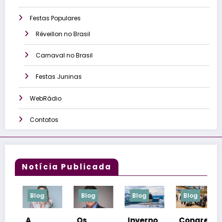
Festas Populares
Réveillon no Brasil
Carnaval no Brasil
Festas Juninas
WebRádio
Contatos
Notícia Publicada
Blog
Blog
Blog
Blog
A
Os
Inverno
Congre
N