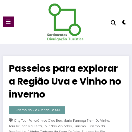
Pular
para
o
conteúdo
Passeios para explorar
a Região Uva e Vinho no
inverno
Turismo No Rio Grande Do Sul
,
,
City Tour Panorâmico Ciao Bus
Maria Fumaça Trem Do Vinho
,
,
,
Tour Brunch Na Serra
Tour Nas Vinícolas
Turismo
Turismo Na
,
,
Região Uva E Vinho
Turismo Na Serra Gaúcha
Turismo No Rio