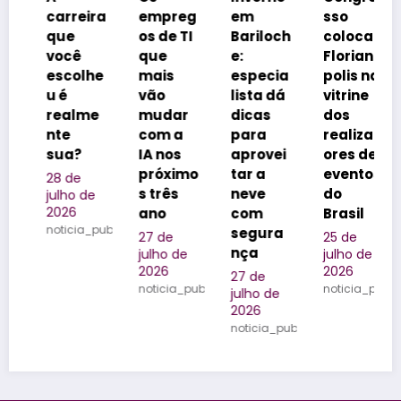
carreira
empreg
em
sso
i
que
os de TI
Bariloch
coloca
você
que
e:
Florianó
r
escolhe
mais
especia
polis na
e
u é
vão
lista dá
vitrine
r
realme
mudar
dicas
dos
m
nte
com a
para
realizad
l
sua?
IA nos
aprovei
ores de
d
próximo
tar a
eventos
f
28 de
s três
neve
do
n
julho de
2026
ano
com
Brasil
Q
noticia_publicada
segura
d
27 de
25 de
nça
O
julho de
julho de
2026
2026
o
27 de
noticia_publicada
noticia_publicada
julho de
2
2026
ju
noticia_publicada
2
no
licada