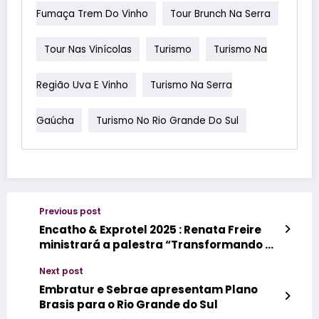
Fumaça Trem Do Vinho
Tour Brunch Na Serra
Tour Nas Vinícolas
Turismo
Turismo Na
Região Uva E Vinho
Turismo Na Serra
Gaúcha
Turismo No Rio Grande Do Sul
Previous post
Encatho & Exprotel 2025 : Renata Freire
ministrará a palestra “Transformando a
Jornada do Hóspede em Experiências
Next post
Memoráveis”
Embratur e Sebrae apresentam Plano
Brasis para o Rio Grande do Sul