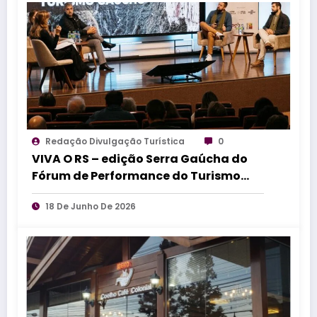
Redação Divulgação Turística
0
VIVA O RS – edição Serra Gaúcha do
Fórum de Performance do Turismo
debate inovação, vendas e
18 De Junho De 2026
comportamento do consumidor