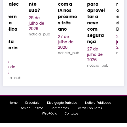
c
nte
com a
para
realizad
sua?
IA nos
aprovei
ores de
próximo
tar a
eventos
28 de
s três
neve
do
julho de
2026
ano
com
Brasil
noticia_publicada
segura
27 de
25 de
nça
julho de
julho de
2026
2026
27 de
noticia_publicada
noticia_publica
julho de
2026
noticia_publicada
ublicada
Home
Especiais
Divulgação Turística
Notícia Publicada
Sites de Turismo
Sortimentos
Festas Populares
WebRádio
Contatos