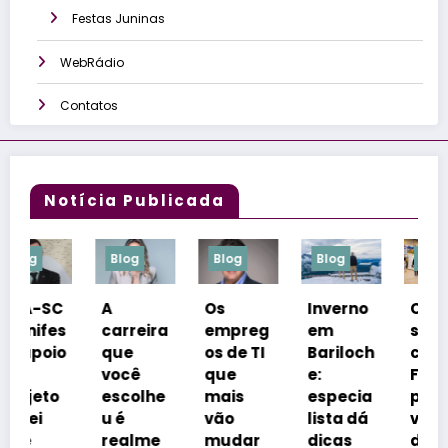
Festas Juninas
WebRádio
Contatos
Notícia Publicada
Blog
Blog
Blog
Blog
A
Os
Inverno
Congre
s
carreira
empreg
em
sso
o
que
os de TI
Bariloch
coloca
você
que
e:
Florianó
escolhe
mais
especia
polis na
u é
vão
lista dá
vitrine
realme
mudar
dicas
dos