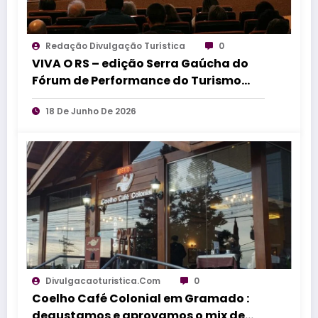
Redação Divulgação Turística
0
VIVA O RS – edição Serra Gaúcha do
Fórum de Performance do Turismo
debate inovação, vendas e
18 De Junho De 2026
comportamento do consumidor
Divulgacaoturistica.com
0
Coelho Café Colonial em Gramado :
degustamos e aprovamos o mix de