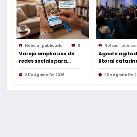
Noticia_publicada
0
Noticia_public
Varejo amplia uso de
Agosto agitad
redes sociais para
litoral catarin
atender e vender na
agenda reúne
reta final do Dia dos
2 De Agosto De 2026
eventos de nor
1 De Agosto De 
Pais
do estado