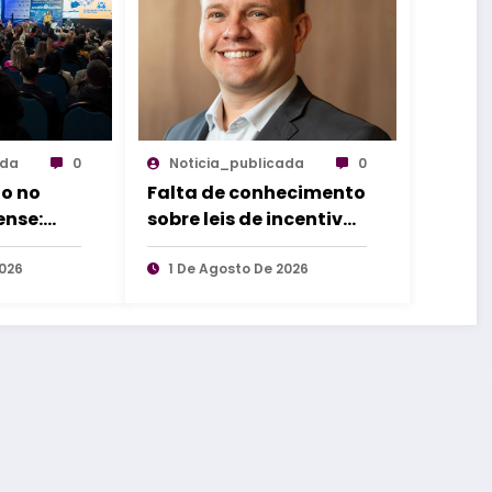
ada
0
Noticia_publicada
0
o no
Falta de conhecimento
ense:
sobre leis de incentivo
 grandes
é o que falta para
te a sul
2026
impulsionar inovação
1 De Agosto De 2026
industrial