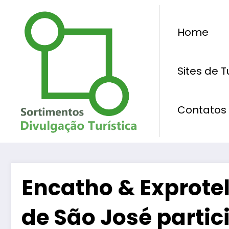
Pular
para
Home
o
conteúdo
Sites de 
Contatos
Encatho & Exprotel 
de São José partic