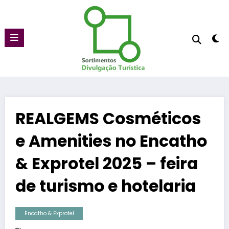
Pular
para
o
conteúdo
REALGEMS Cosméticos
e Amenities no Encatho
& Exprotel 2025 – feira
de turismo e hotelaria
Encatho & Exprotel