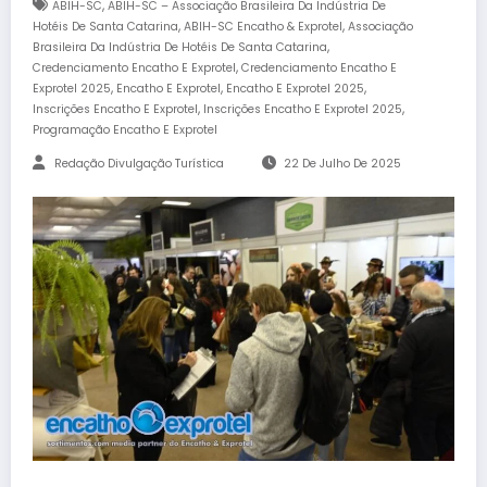
,
ABIH-SC
ABIH-SC – Associação Brasileira Da Indústria De
,
,
Hotéis De Santa Catarina
ABIH-SC Encatho & Exprotel
Associação
,
Brasileira Da Indústria De Hotéis De Santa Catarina
,
Credenciamento Encatho E Exprotel
Credenciamento Encatho E
,
,
,
Exprotel 2025
Encatho E Exprotel
Encatho E Exprotel 2025
,
,
Inscrições Encatho E Exprotel
Inscrições Encatho E Exprotel 2025
Programação Encatho E Exprotel
Redação Divulgação Turística
22 De Julho De 2025