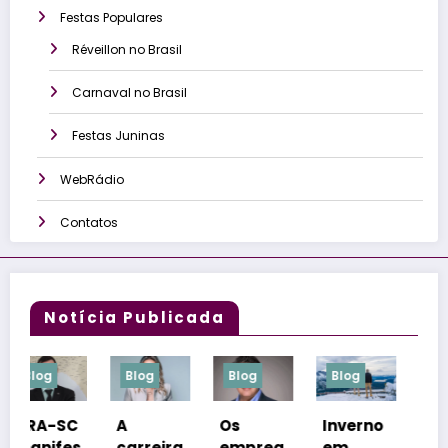
Festas Populares
Réveillon no Brasil
Carnaval no Brasil
Festas Juninas
WebRádio
Contatos
Notícia Publicada
Blog
Blog
Blog
Blog
C
A
Os
Inverno
Congre
s
carreira
empreg
em
sso