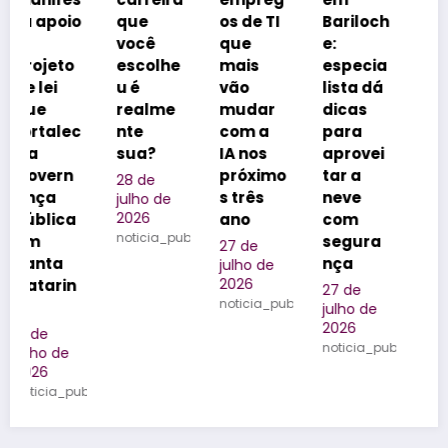
o
que
os de TI
Bariloch
coloca
você
que
e:
Florianó
escolhe
mais
especia
polis na
u é
vão
lista dá
vitrine
realme
mudar
dicas
dos
c
nte
com a
para
realizad
sua?
IA nos
aprovei
ores de
próximo
tar a
eventos
28 de
s três
neve
do
julho de
2026
ano
com
Brasil
noticia_publicada
segura
27 de
25 de
nça
julho de
julho de
2026
2026
27 de
noticia_publicada
noticia_public
julho de
2026
noticia_publicada
ublicada