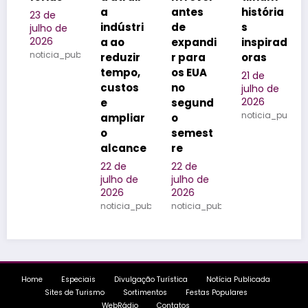
a
antes
história
assin
 de
indústri
de
s
o por
lho de
26
a ao
expandi
inspirad
chef
ticia_publicada
reduzir
r para
oras
convi
tempo,
os EUA
do na
21 de
custos
no
Serra
julho de
2026
e
segund
Catari
noticia_publicada
ampliar
o
ense
o
semest
20 de
alcance
re
julho d
2026
22 de
22 de
noticia_
julho de
julho de
2026
2026
noticia_publicada
noticia_publicada
Home
Especiais
Divulgação Turística
Notícia Publicada
Sites de Turismo
Sortimentos
Festas Populares
WebRádio
Contatos