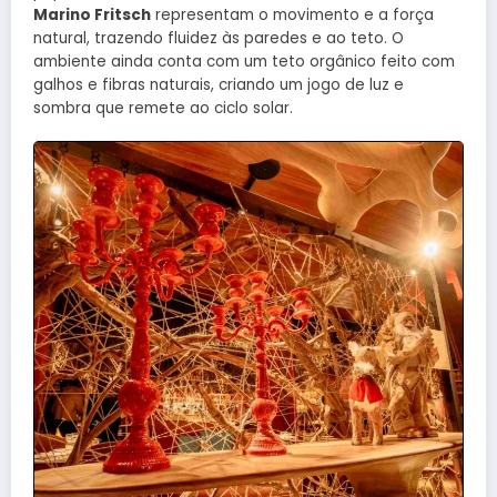
Marino Fritsch
representam o movimento e a força
natural, trazendo fluidez às paredes e ao teto. O
ambiente ainda conta com um teto orgânico feito com
galhos e fibras naturais, criando um jogo de luz e
sombra que remete ao ciclo solar.