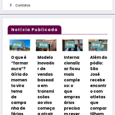
Contatos
Notícia Publicada
log
Blog
Blog
Blog
Blog
que é
Modelo
Interna
Além do
Boquei
farmar
inovado
cionaliz
pódio:
ão Hot
ura”?
r de
ar ficou
São
Fazen
ria do
vendas
mais
José
a lanç
omen
basead
comple
recebe
Chef’s
 vira
o em
xo: o
encontr
Experi
ema
transmi
que
o com
nce
e
ssões
empres
atletas
com
ampa
ao vivo
ários
que
músic
ha de
começa
precisa
compar
ao viv
rias
a atrair
m rever
tilham
e jant