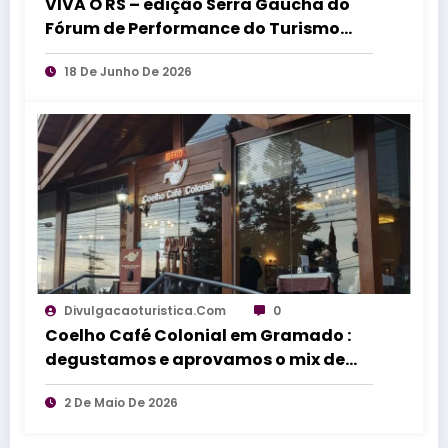
VIVA O RS – edição Serra Gaúcha do
Fórum de Performance do Turismo
debate inovação, vendas e
18 De Junho De 2026
comportamento do consumidor
Divulgacaoturistica.com
0
Coelho Café Colonial em Gramado :
degustamos e aprovamos o mix de
delicias
2 De Maio De 2026