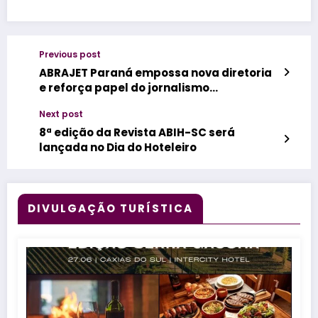
Previous post
ABRAJET Paraná empossa nova diretoria
e reforça papel do jornalismo
especializado no fortalecimento do
Next post
turismo
8ª edição da Revista ABIH-SC será
lançada no Dia do Hoteleiro
DIVULGAÇÃO TURÍSTICA