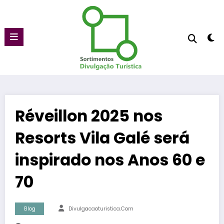
Pular
para
o
conteúdo
Réveillon 2025 nos
Resorts Vila Galé será
inspirado nos Anos 60 e
70
Blog
Divulgacaoturistica.com