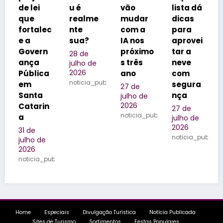
u é
vão
lista dá
vitrine
realme
mudar
dicas
dos
ec
nte
com a
para
realizad
sua?
IA nos
aprovei
ores de
n
próximo
tar a
eventos
28 de
s três
neve
do
julho de
2026
a
ano
com
Brasil
noticia_publicada
segura
27 de
25 de
nça
julho de
julho de
2026
2026
n
27 de
noticia_publicada
noticia_publi
julho de
2026
noticia_publicada
e
publicada
Home
Especiais
Divulgação Turística
Notícia Publicada
Sites de Turismo
Sortimentos
Festas Populares
WebRádio
Contatos