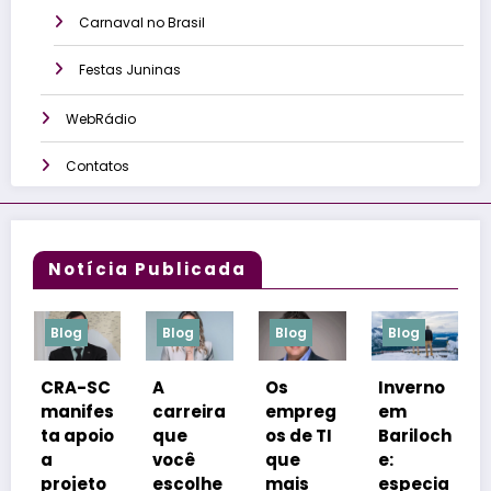
Carnaval no Brasil
Festas Juninas
WebRádio
Contatos
Notícia Publicada
Blog
Blog
Blog
Blog
C
A
Os
Inverno
Congre
es
carreira
empreg
em
sso
io
que
os de TI
Bariloch
coloca
você
que
e:
Florianó
o
escolhe
mais
especia
polis na