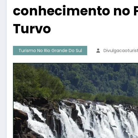
conhecimento no P
Turvo
Turismo No Rio Grande Do Sul
Divulgacaoturi