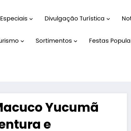
Especiais
Divulgação Turística
Not
Turismo
Sortimentos
Festas Popula
o Macuco Yucumã
entura e