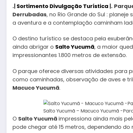
.|
Sortimento Divulgação Turística
|.
Parque
Derrubadas
, no Rio Grande do Sul : planeje
a aventura e a contemplação caminham lado
O destino turístico se destaca pela exuberân
ainda abrigar o
Salto Yucumã
, a maior que
impressionantes 1.800 metros de extensão.
O parque oferece diversas atividades para p
como caminhadas, observação de aves e tri
Macuco Yucumã
.
Salto Yucumã – Macuco Yucumã -Parq
O
Salto Yucumã
impressiona ainda mais pel
pode chegar até 15 metros, dependendo do n