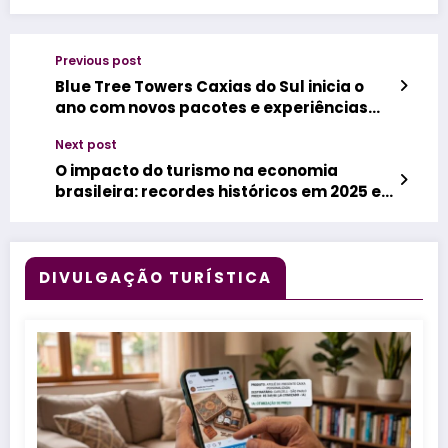
Previous post
Blue Tree Towers Caxias do Sul inicia o
ano com novos pacotes e experiências
personalizadas para diferentes perfis de
Next post
hóspedes
O impacto do turismo na economia
brasileira: recordes históricos em 2025 e
perspectivas para 2026
DIVULGAÇÃO TURÍSTICA