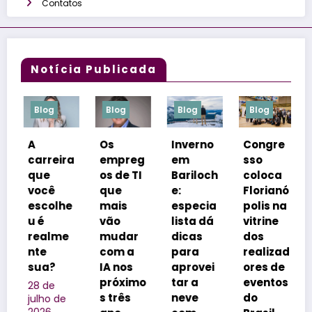
Contatos
Notícia Publicada
Blog
Blog
Blog
Blog
Os
Inverno
Congre
Netos
ra
empreg
em
sso
inspira
os de TI
Bariloch
coloca
m
que
e:
Florianó
rótulos
e
mais
especia
polis na
e
vão
lista dá
vitrine
reforça
e
mudar
dicas
dos
m o
com a
para
realizad
legado
IA nos
aprovei
ores de
da
próximo
tar a
eventos
família
s três
neve
do
na