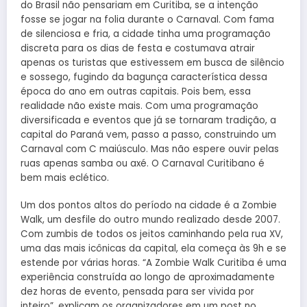
do Brasil não pensariam em Curitiba, se a intenção
fosse se jogar na folia durante o Carnaval. Com fama
de silenciosa e fria, a cidade tinha uma programação
discreta para os dias de festa e costumava atrair
apenas os turistas que estivessem em busca de silêncio
e sossego, fugindo da bagunça característica dessa
época do ano em outras capitais. Pois bem, essa
realidade não existe mais. Com uma programação
diversificada e eventos que já se tornaram tradição, a
capital do Paraná vem, passo a passo, construindo um
Carnaval com C maiúsculo. Mas não espere ouvir pelas
ruas apenas samba ou axé. O Carnaval Curitibano é
bem mais eclético.
Um dos pontos altos do período na cidade é a Zombie
Walk, um desfile do outro mundo realizado desde 2007.
Com zumbis de todos os jeitos caminhando pela rua XV,
uma das mais icônicas da capital, ela começa às 9h e se
estende por várias horas. “A Zombie Walk Curitiba é uma
experiência construída ao longo de aproximadamente
dez horas de evento, pensada para ser vivida por
inteiro”, explicam os organizadores em um post no