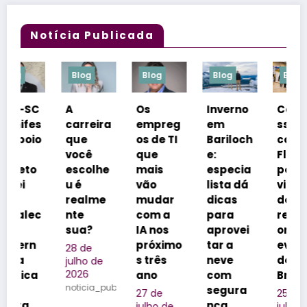
Notícia Publicada
Blog
Blog
Blog
Blog
A
Os
Inverno
Congre
s
carreira
empreg
em
sso
o
que
os de TI
Bariloch
coloca
você
que
e:
Florianó
escolhe
mais
especia
polis na
u é
vão
lista dá
vitrine
realme
mudar
dicas
dos
c
nte
com a
para
realizad
sua?
IA nos
aprovei
ores de
próximo
tar a
eventos
28 de
s três
neve
do
julho de
2026
ano
com
Brasil
noticia_publicada
segura
27 de
25 de
nça
julho de
julho de