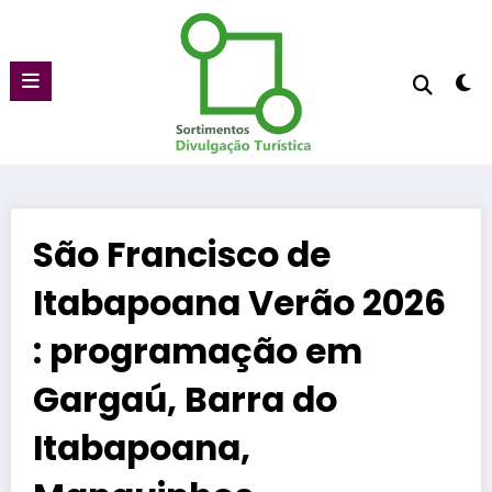
Pular
para
o
conteúdo
São Francisco de
Itabapoana Verão 2026
: programação em
Gargaú, Barra do
Itabapoana,