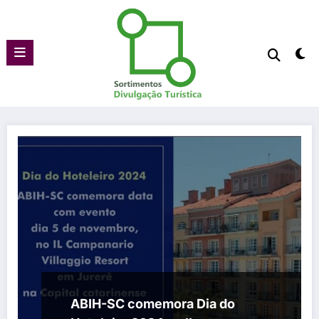
Pular
para
o
conteúdo
ABIH-SC comemora Dia do