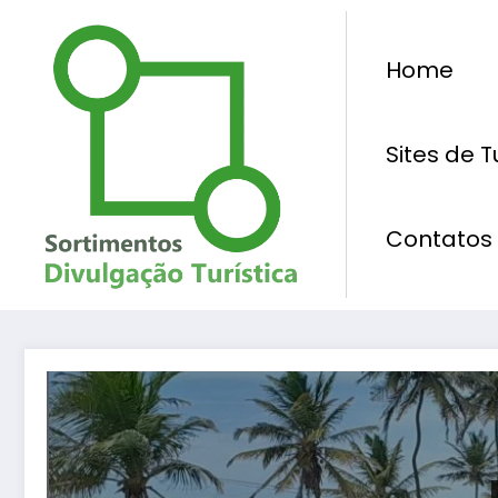
Pular
para
Home
o
conteúdo
Sites de 
Contatos