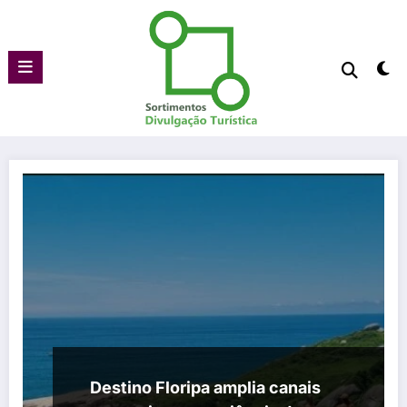
Pular
para
o
conteúdo
Destino Floripa amplia canais