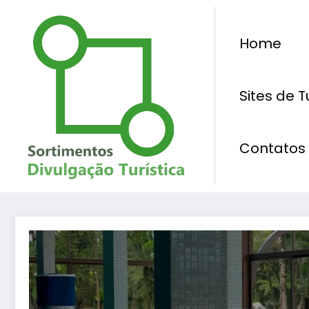
Pular
para
Home
o
conteúdo
Sites de 
Contatos