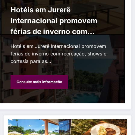
Hotéis em Jurerê
Internacional promovem
férias de inverno com
recreação, shows e cortesia
Hotéis em Jurerê Internacional promovem
para as crianças
férias de inverno com recreação, shows e
cortesia para as…
Consulte mais informação