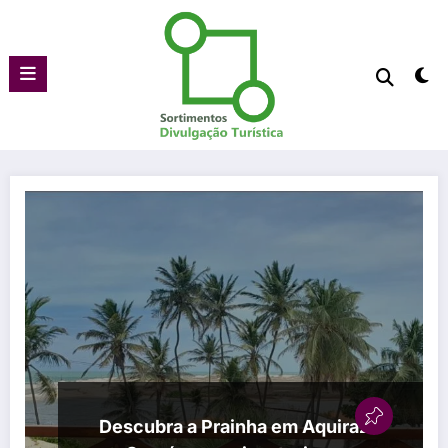
Pular
para
o
conteúdo
Descubra a Prainha em Aquiraz