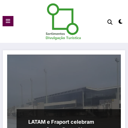
Pular
para
o
conteúdo
LATAM e Fraport celebram