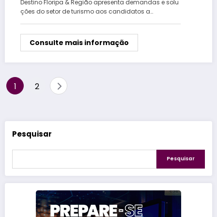
Destino Floripa & Região apresenta demandas e solu
ções do setor de turismo aos candidatos a…
Consulte mais informação
Paginação
1
2
de
posts
Pesquisar
Pesquisar