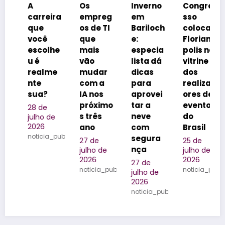
Os
Inverno
Congre
Netos
ira
empreg
em
sso
inspira
os de TI
Bariloch
coloca
m
que
e:
Florianó
rótulos
lhe
mais
especia
polis na
e
vão
lista dá
vitrine
reforça
me
mudar
dicas
dos
m o
com a
para
realizad
legado
IA nos
aprovei
ores de
da
próximo
tar a
eventos
família
s três
neve
do
na
de
ano
com
Brasil
Quinta
a_publicada
segura
do
27 de
25 de
nça
Olivard
julho de
julho de
2026
2026
o
27 de
noticia_publicada
noticia_publicada
julho de
24 de
2026
julho de
noticia_publicada
2026
noticia_pub