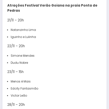
Atrações Festival Verão Goiana
na praia
Ponta de
Pedras
21/11 – 20h
Natanzinho Lima
Iguinho e Lulinha
22/11 – 20h
Simone Mendes
Dudu Nobre
23/11 – 15h
Menos é Mais
Edcity Fantasmão
Victor Leão
28/11 – 20h