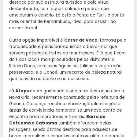
destaca por sua estrutura turística e pelo visual
deslumbrante, com águas calmas e pedras que
emolduram o cenário. Lá está a Ponta do Funil, o ponto
mais oriental de Pernambuco, ideal para assistir ao
nascer do sol.
Outra opção imperdível é
Carne de Vaca
, famosa pela
tranquilidade e pelas barraquinhas à beira-mar que
servem petiscos e frutos do mar frescos. É lá que ficam
dois dos locais mais procurados pelos visitantes: o
Riacho Doce, com suas águas cristalinas e vegetação
preservada, e o Canoé, um recanto de beleza natural
que convida ao banho e ao descanso.
Já
Atapuz
vem ganhando ainda mais destaque com a
Nova Orla, recentemente construída pela Prefeitura de
Goiana. O espaço recebeu urbanização, iluminação e
áreas de convivência, tornando-se um novo ponto de
encontro para moradores e turistas.
Barra de
Catuama e Catuama
também oferecem belas
paisagens, sendo ótimos destinos para passeios de
barco, mergulhos e esportes náuticos, além de permitir