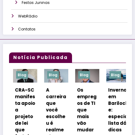
Festas Juninas
WebRádio
Contatos
Notícia Publicada
g
Blog
Blog
Blog
Blog
-SC
A
Os
Inverno
Congre
ifes
carreira
empreg
em
sso
poio
que
os de TI
Bariloch
coloca
você
que
e:
Florianó
eto
escolhe
mais
especia
polis na
i
u é
vão
lista dá
vitrine
realme
mudar
dicas
dos