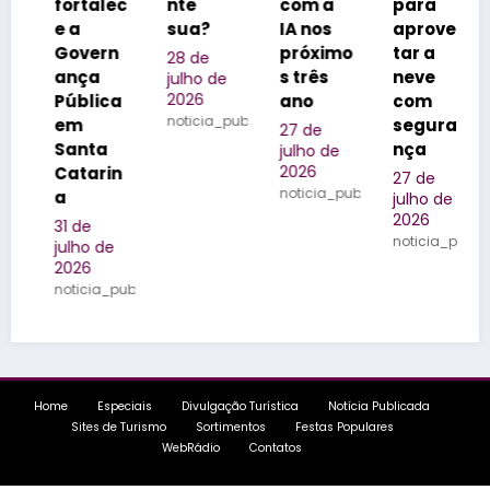
alec
nte
com a
para
realizad
sua?
IA nos
aprovei
ores de
ern
próximo
tar a
eventos
28 de
a
s três
neve
do
julho de
2026
ica
ano
com
Brasil
noticia_publicada
segura
27 de
25 de
ta
nça
julho de
julho de
2026
2026
rin
27 de
noticia_publicada
noticia_pu
julho de
2026
noticia_publicada
 de
ia_publicada
Home
Especiais
Divulgação Turística
Notícia Publicada
Sites de Turismo
Sortimentos
Festas Populares
WebRádio
Contatos