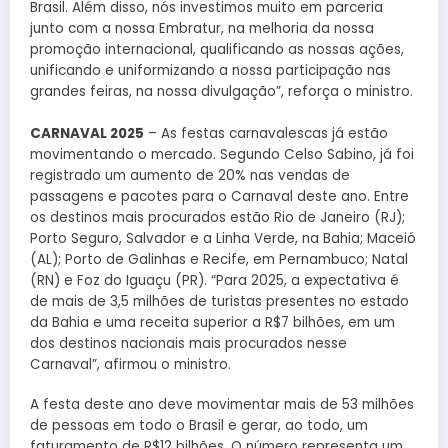
Brasil. Além disso, nós investimos muito em parceria
junto com a nossa Embratur, na melhoria da nossa
promoção internacional, qualificando as nossas ações,
unificando e uniformizando a nossa participação nas
grandes feiras, na nossa divulgação”, reforça o ministro.
CARNAVAL 2025
– As festas carnavalescas já estão
movimentando o mercado. Segundo Celso Sabino, já foi
registrado um aumento de 20% nas vendas de
passagens e pacotes para o Carnaval deste ano. Entre
os destinos mais procurados estão Rio de Janeiro (RJ);
Porto Seguro, Salvador e a Linha Verde, na Bahia; Maceió
(AL); Porto de Galinhas e Recife, em Pernambuco; Natal
(RN) e Foz do Iguaçu (PR). “Para 2025, a expectativa é
de mais de 3,5 milhões de turistas presentes no estado
da Bahia e uma receita superior a R$7 bilhões, em um
dos destinos nacionais mais procurados nesse
Carnaval”, afirmou o ministro.
A festa deste ano deve movimentar mais de 53 milhões
de pessoas em todo o Brasil e gerar, ao todo, um
faturamento de R$12 bilhões. O número representa um