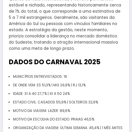
estável e nichado, representando historicamente cerca
de 1% do total, o que corresponde a uma estimativa de
5 a 7 mil estrangeiros. Geralmente, são visitantes da
América do Sul ou pessoas com vínculos familiares no
estado. A estratégia da gestão, neste momento,
prioriza consolidar a liderança no mercado doméstico
do Sudeste, tratando a atração internacional massiva
como uma meta de longo prazo.
DADOS DO CARNAVAL 2025
MUNICÍPIOS ENTREVISTADOS: 16
DE ONDE VEM: ES 51,3% | MG 29,9% | RJ 13,1%
IDADE: 31 A 40 27,7% | 41 A 50 24%
ESTADO CIVIL: CASADOS 55,9% | SOLTEIROS 32,9%
MOTIVO DA VIAGEM: LAZER: 89,6%
MOTIVO DA ESCOLHA DO ESTADO: PRAIAS 46,5%
ORGANIZAÇÃO DA VIAGEM: ÚLTIMA SEMANA: 45,4% | 1 MÊS ANTES