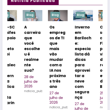
Notícia Publicada
Blog
Blog
Blog
Blog
A
Os
Inverno
Congre
s
carreira
empreg
em
sso
o
que
os de TI
Bariloch
coloca
você
que
e:
Florianó
escolhe
mais
especia
polis na
u é
vão
lista dá
vitrine
realme
mudar
dicas
dos
c
nte
com a
para
realizad
sua?
IA nos
aprovei
ores de
próximo
tar a
eventos
28 de
s três
neve
do
julho de
2026
ano
com
Brasil
noticia_publicada
segura
27 de
25 de
nça
julho de
julho de
2026
2026
27 de
noticia_publicada
noticia_publica
julho de