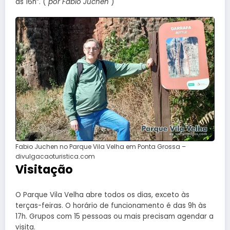
às 16h”. (
por Fábio Juchen
)
Fabio Juchen no Parque Vila Velha em Ponta Grossa –
divulgacaoturistica.com
Visitação
O Parque Vila Velha abre todos os dias, exceto às
terças-feiras. O horário de funcionamento é das 9h às
17h. Grupos com 15 pessoas ou mais precisam agendar a
visita.