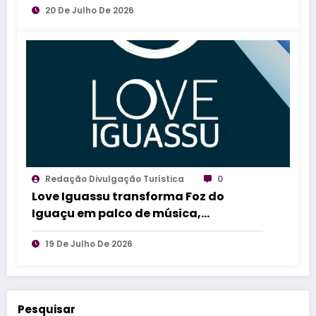
20 De Julho De 2026
Redação Divulgação Turística
0
Love Iguassu transforma Foz do
Iguaçu em palco de música,
diversidade, magia e experiências
19 De Julho De 2026
inesquecíveis
Pesquisar