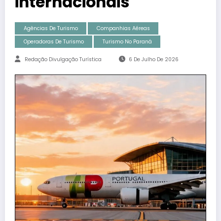
internacionais
Agências De Turismo
Companhias Aéreas
Operadoras De Turismo
Turismo No Paraná
Redação Divulgação Turística
6 De Julho De 2026