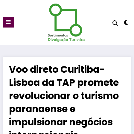
Pular
para
o
conteúdo
Voo direto Curitiba-
Lisboa da TAP promete
revolucionar o turismo
paranaense e
impulsionar negócios