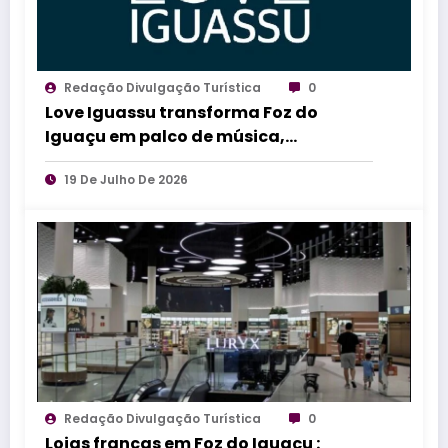
Redação Divulgação Turística
0
Love Iguassu transforma Foz do
Iguaçu em palco de música,
diversidade, magia e experiências
19 De Julho De 2026
inesquecíveis
Redação Divulgação Turística
0
Lojas francas em Foz do Iguaçu :