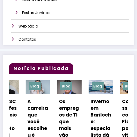
Festas Juninas
WebRádio
Contatos
Notícia Publicada
Blog
Blog
Blog
Blog
A
Os
Inverno
Congre
carreira
empreg
em
sso
que
os de TI
Bariloch
coloca
você
que
e:
Florianó
escolhe
mais
especia
polis na
u é
vão
lista dá
vitrine