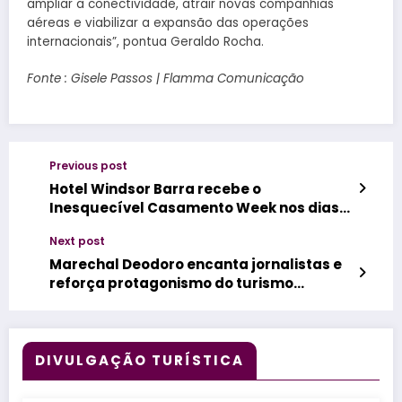
ampliar a conectividade, atrair novas companhias
aéreas e viabilizar a expansão das operações
internacionais”, pontua Geraldo Rocha.
Fonte : Gisele Passos | Flamma Comunicação
Previous post
Hotel Windsor Barra recebe o
Inesquecível Casamento Week nos dias
25 e 26 de julho, em sua primeira edição
Next post
no Rio de Janeiro
Marechal Deodoro encanta jornalistas e
reforça protagonismo do turismo
histórico e cultural em Alagoas
DIVULGAÇÃO TURÍSTICA