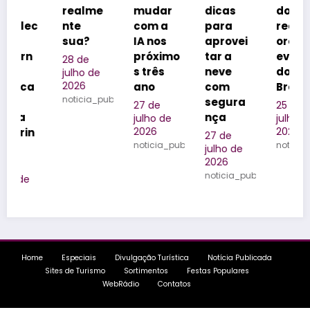
realme
mudar
dicas
dos
nte
com a
para
realizad
sua?
IA nos
aprovei
ores de
próximo
tar a
eventos
28 de
s três
neve
do
julho de
2026
ano
com
Brasil
noticia_publicada
segura
27 de
25 de
nça
julho de
julho de
2026
2026
27 de
noticia_publicada
noticia_publica
julho de
2026
noticia_publicada
blicada
Home
Especiais
Divulgação Turística
Notícia Publicada
Sites de Turismo
Sortimentos
Festas Populares
WebRádio
Contatos