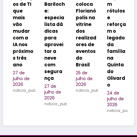
 TI
Bariloch
coloca
m
aura”?
e:
Florianó
rótulos
Gíria do
especia
polis na
e
momen
lista dá
vitrine
reforça
to vira
ar
dicas
dos
m o
tema
a
para
realizad
legado
de
s
aprovei
ores de
da
campa
imo
tar a
eventos
família
nha de
s
neve
do
na
férias
com
Brasil
Quinta
23 de
segura
do
julho de
25 de
2026
nça
Olivard
de
julho de
noticia_pub
2026
o
27 de
a_publicada
noticia_publicada
julho de
24 de
2026
julho de
noticia_publicada
2026
noticia_publicada