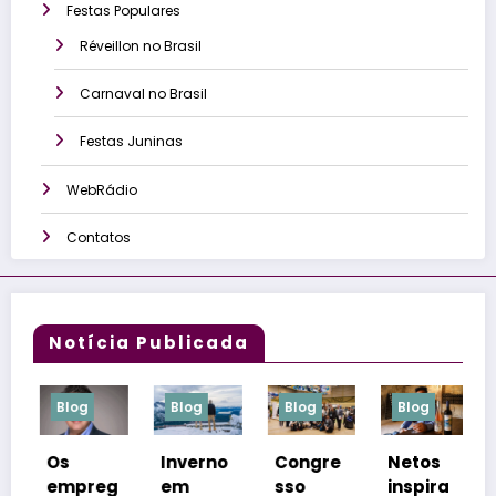
Festas Populares
Réveillon no Brasil
Carnaval no Brasil
Festas Juninas
WebRádio
Contatos
Notícia Publicada
Blog
Blog
Blog
Blog
Inverno
Congre
Netos
O que é
eg
em
sso
inspira
“farmar