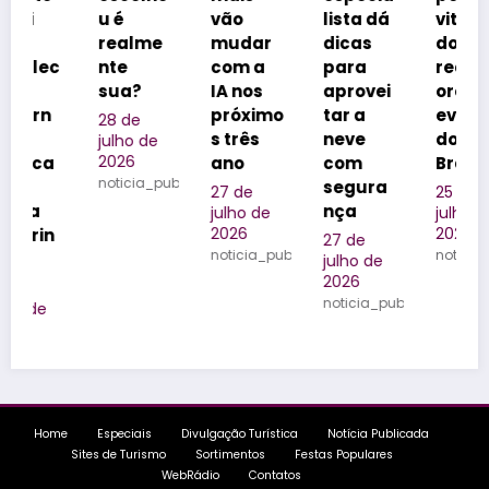
u é
vão
lista dá
vitrine
realme
mudar
dicas
dos
c
nte
com a
para
realizad
sua?
IA nos
aprovei
ores de
próximo
tar a
eventos
28 de
s três
neve
do
julho de
2026
ano
com
Brasil
noticia_publicada
segura
27 de
25 de
nça
julho de
julho de
2026
2026
27 de
noticia_publicada
noticia_publica
julho de
2026
noticia_publicada
ublicada
Home
Especiais
Divulgação Turística
Notícia Publicada
Sites de Turismo
Sortimentos
Festas Populares
WebRádio
Contatos