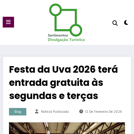
Pular
para
o
conteúdo
Festa da Uva 2026 terá
entrada gratuita às
segundas e terças
Blog
Notícia Publicada
12 De Fevereiro De 2026