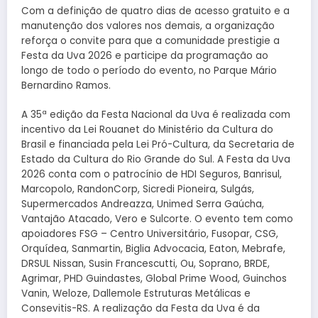
Com a definição de quatro dias de acesso gratuito e a
manutenção dos valores nos demais, a organização
reforça o convite para que a comunidade prestigie a
Festa da Uva 2026 e participe da programação ao
longo de todo o período do evento, no Parque Mário
Bernardino Ramos.
A 35ª edição da Festa Nacional da Uva é realizada com
incentivo da Lei Rouanet do Ministério da Cultura do
Brasil e financiada pela Lei Pró-Cultura, da Secretaria de
Estado da Cultura do Rio Grande do Sul. A Festa da Uva
2026 conta com o patrocínio de HDI Seguros, Banrisul,
Marcopolo, RandonCorp, Sicredi Pioneira, Sulgás,
Supermercados Andreazza, Unimed Serra Gaúcha,
Vantajão Atacado, Vero e Sulcorte. O evento tem como
apoiadores FSG – Centro Universitário, Fusopar, CSG,
Orquídea, Sanmartin, Biglia Advocacia, Eaton, Mebrafe,
DRSUL Nissan, Susin Francescutti, Ou, Soprano, BRDE,
Agrimar, PHD Guindastes, Global Prime Wood, Guinchos
Vanin, Weloze, Dallemole Estruturas Metálicas e
Consevitis-RS. A realização da Festa da Uva é da