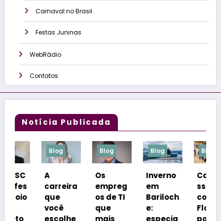
Carnaval no Brasil
Festas Juninas
WebRádio
Contatos
Notícia Publicada
Blog
Blog
Blog
Blog
A
Os
Inverno
Congre
s
carreira
empreg
em
sso
o
que
os de TI
Bariloch
coloca
você
que
e:
Florianó
escolhe
mais
especia
polis na