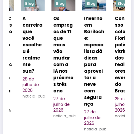
Blog
Blog
Blog
Blog
A
Os
Inverno
Congre
N
carreira
empreg
em
sso
i
que
os de TI
Bariloch
coloca
você
que
e:
Florianó
r
escolhe
mais
especia
polis na
e
u é
vão
lista dá
vitrine
r
realme
mudar
dicas
dos
m
nte
com a
para
realizad
l
sua?
IA nos
aprovei
ores de
d
próximo
tar a
eventos
f
28 de
s três
neve
do
n
julho de
2026
ano
com
Brasil
Q
noticia_publicada
segura
d
27 de
25 de
nça
O
julho de
julho de
2026
2026
o
27 de
noticia_publicada
noticia_publicada
julho de
2
2026
ju
noticia_publicada
2