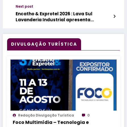
linhas que traduzem sensorialidade e
Next post
sofisticação
Encatho & Exprotel 2026 : Lava Sul
Lavanderia Industrial apresenta
soluções para o enxoval hoteleiro
DIVULGAÇÃO TURÍSTICA
Redação Divulgação Turística
0
Foco Multimídia – Tecnologia e