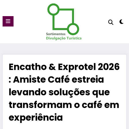
Pular
para
o
conteúdo
Encatho & Exprotel 2026
: Amiste Café estreia
levando soluções que
transformam o café em
experiência