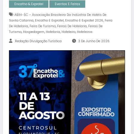
Encatho & Exprotel
Eventos E Feiras
ABIH-SC – Associação Brasileira Da Indústria De Hotéis De
,
,
,
Santa Catarina
Encatho E Exprotel
Encatho E Exprotel 2026
Feira
,
,
,
De Hotelaria
Feira De Turismo
Feiras De Hotelaria
Feiras De
,
,
,
,
Turismo
Hospedagem
Hotelaria
Hoteleiro
Hoteleiros
Redação Divulgação Turística
3 De Junho De 2026