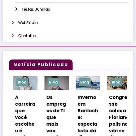
Festas Juninas
WebRádio
Contatos
Notícia Publicada
g
Blog
Blog
Blog
Blog
Os
Inverno
Congre
Netos
reira
empreg
em
sso
inspira
e
os de TI
Bariloch
coloca
m
ê
que
e:
Florianó
rótulos
olhe
mais
especia
polis na
e
vão
lista dá
vitrine
reforça