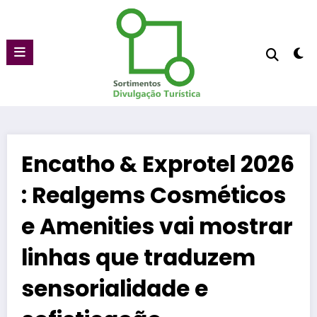
Pular
para
o
conteúdo
Encatho & Exprotel 2026
: Realgems Cosméticos
e Amenities vai mostrar
linhas que traduzem
sensorialidade e