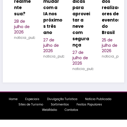
lme
mudar
dicas
dos
m o
com a
para
realizad
legado
?
IA nos
aprovei
ores de
da
próximo
tar a
eventos
família
e
s três
neve
do
na
o de
6
ano
com
Brasil
Quinta
cia_publicada
segura
do
27 de
25 de
nça
Olivard
julho de
julho de
2026
2026
o
27 de
noticia_publicada
noticia_publicada
julho de
24 de
2026
julho de
noticia_publicada
2026
noticia_pu
Home
Especiais
Divulgação Turística
Notícia Publicada
Sites de Turismo
Sortimentos
Festas Populares
WebRádio
Contatos