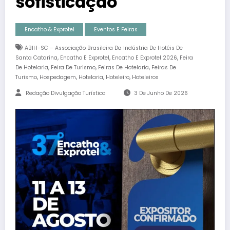
sofisticação
Encatho & Exprotel
Eventos E Feiras
ABIH-SC – Associação Brasileira Da Indústria De Hotéis De
,
,
,
Santa Catarina
Encatho E Exprotel
Encatho E Exprotel 2026
Feira
,
,
,
De Hotelaria
Feira De Turismo
Feiras De Hotelaria
Feiras De
,
,
,
,
Turismo
Hospedagem
Hotelaria
Hoteleiro
Hoteleiros
Redação Divulgação Turística
3 De Junho De 2026