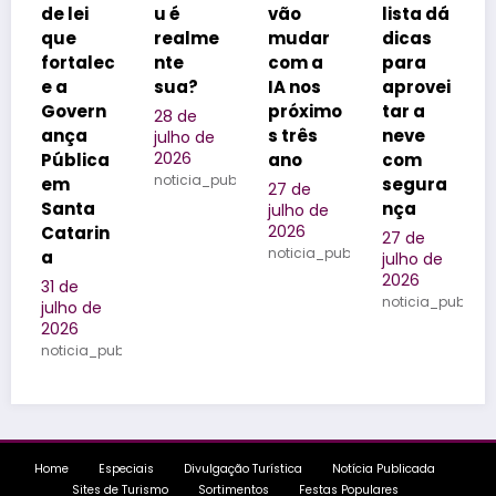
u é
vão
lista dá
vitrine
realme
mudar
dicas
dos
lec
nte
com a
para
realizad
sua?
IA nos
aprovei
ores de
n
próximo
tar a
eventos
28 de
s três
neve
do
julho de
2026
ca
ano
com
Brasil
noticia_publicada
segura
27 de
25 de
nça
julho de
julho de
2026
2026
in
27 de
noticia_publicada
noticia_publ
julho de
2026
noticia_publicada
e
_publicada
Home
Especiais
Divulgação Turística
Notícia Publicada
Sites de Turismo
Sortimentos
Festas Populares
WebRádio
Contatos