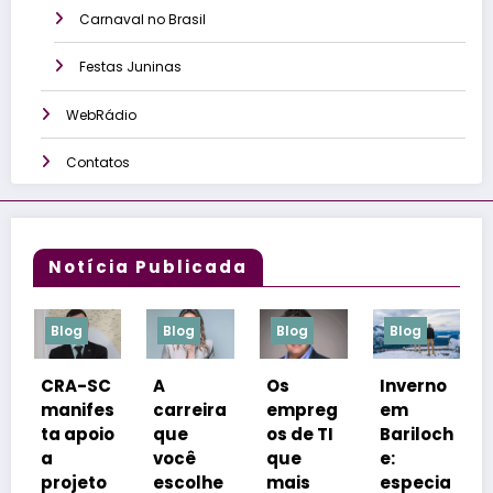
Carnaval no Brasil
Festas Juninas
WebRádio
Contatos
Notícia Publicada
Blog
Blog
Blog
Blog
SC
A
Os
Inverno
Congre
es
carreira
empreg
em
sso
oio
que
os de TI
Bariloch
coloca
você
que
e:
Florianó
to
escolhe
mais
especia
polis na