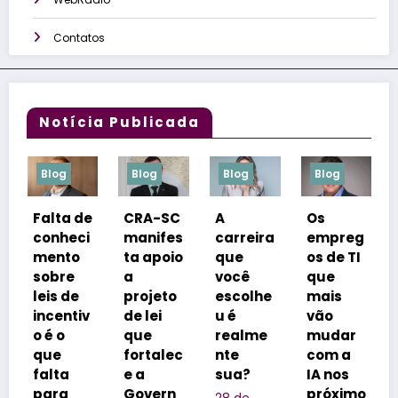
Contatos
Notícia Publicada
Blog
Blog
Blog
Blog
 de
CRA-SC
A
Os
Inverno
ci
manifes
carreira
empreg
em
o
ta apoio
que
os de TI
Bariloch
e
a
você
que
e:
e
projeto
escolhe
mais
especia
tiv
de lei
u é
vão
lista dá
que
realme
mudar
dicas
fortalec
nte
com a
para
e a
sua?
IA nos
aprovei
Govern
próximo
tar a
28 de