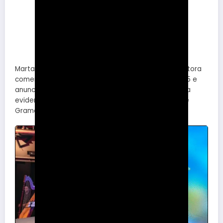
Marta Rossi e Eduardo Zorzanello, sócios da promotora
comentaram as principais atrações da edição 2025 e
anunciaram a criação do Projeto Hortênsia que visa
evidenciar um dos principais símbolos da região de
Gramado e Canela.