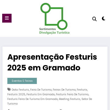
Pular
para
o
conteúdo
Apresentação Festuris
2025 em Gramado
Eventos E Feiras
,
,
,
,
Data Festuris
Feira De Turismo
Feiras De Turismo
Festuris
,
,
,
Festuris 2025
Festuris Em Gramado
Festuris Feira De Turismo
,
,
Festuris Feira De Turismo Em Gramado
Meeting Festuris
Setor De
Turismo