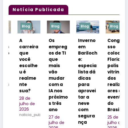
Notícia Publicada
Blog
Blog
Blog
Blog
A
Os
Inverno
Congre
s
carreira
empreg
em
sso
o
que
os de TI
Bariloch
coloca
você
que
e:
Florianó
escolhe
mais
especia
polis na
u é
vão
lista dá
vitrine
realme
mudar
dicas
dos
c
nte
com a
para
realizad
sua?
IA nos
aprovei
ores de
próximo
tar a
eventos
28 de
s três
neve
do
julho de
2026
ano
com
Brasil
noticia_publicada
segura
27 de
25 de
nça
julho de
julho de