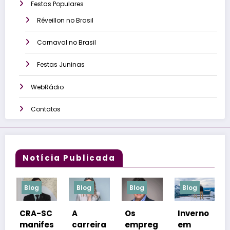
Festas Populares
Réveillon no Brasil
Carnaval no Brasil
Festas Juninas
WebRádio
Contatos
Notícia Publicada
g
Blog
Blog
Blog
Blog
-SC
A
Os
Inverno
Congre
ifes
carreira
empreg
em
sso