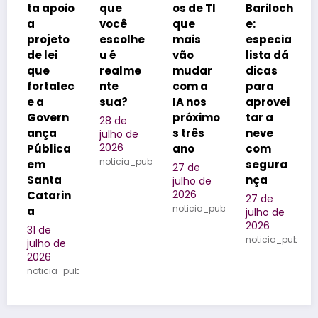
poio
que
os de TI
Bariloch
coloca
você
que
e:
Florianó
eto
escolhe
mais
especia
polis na
ei
u é
vão
lista dá
vitrine
realme
mudar
dicas
dos
alec
nte
com a
para
realizad
sua?
IA nos
aprovei
ores de
ern
próximo
tar a
eventos
28 de
a
s três
neve
do
julho de
2026
lica
ano
com
Brasil
noticia_publicada
segura
27 de
25 de
ta
nça
julho de
julho de
2026
2026
arin
27 de
noticia_publicada
noticia_pu
julho de
2026
noticia_publicada
 de
ia_publicada
Home
Especiais
Divulgação Turística
Notícia Publicada